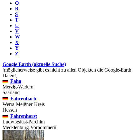
Q
R
S
T
U
V
W
X
Y
Z
Google Earth (aktuelle Suche)
[möglicherweise gibt es nicht zu allen Objekten die Google-Earth
Daten!]
Faha
Merzig-Wadern
Saarland
Fahrenbach
Werra-Meißner-Kreis
Hessen
Fahrenhorst
Ludwigslust-Parchim
Mecklenburg-Vorpommern