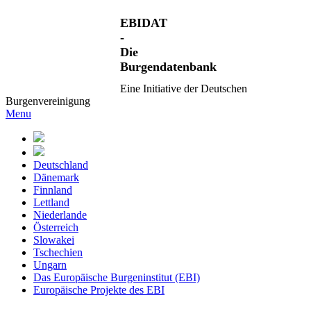
EBIDAT
-
Die
Burgendatenbank
Eine Initiative der Deutschen
Burgenvereinigung
Menu
Deutschland
Dänemark
Finnland
Lettland
Niederlande
Österreich
Slowakei
Tschechien
Ungarn
Das Europäische Burgeninstitut (EBI)
Europäische Projekte des EBI