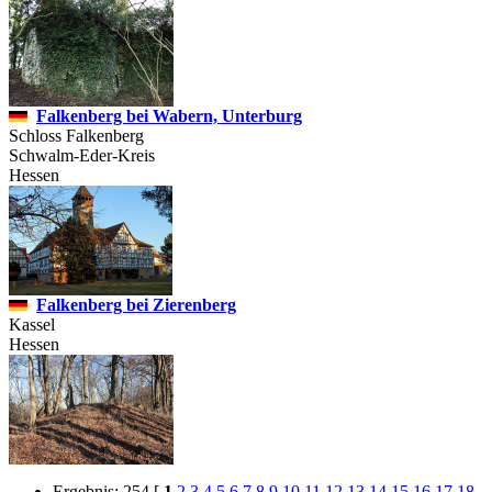
Falkenberg bei Wabern, Unterburg
Schloss Falkenberg
Schwalm-Eder-Kreis
Hessen
Falkenberg bei Zierenberg
Kassel
Hessen
Ergebnis: 254
[
1
2
3
4
5
6
7
8
9
10
11
12
13
14
15
16
17
18