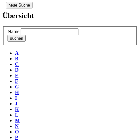
neue Suche
Übersicht
Name
A
B
C
D
E
F
G
H
I
J
K
L
M
N
O
P