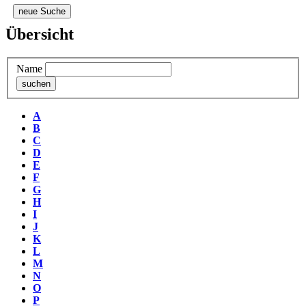
neue Suche
Übersicht
Name
A
B
C
D
E
F
G
H
I
J
K
L
M
N
O
P