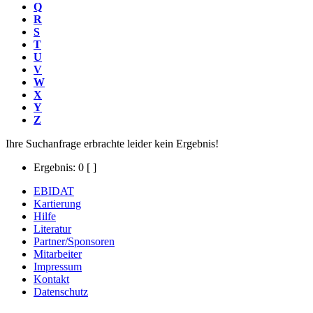
Q
R
S
T
U
V
W
X
Y
Z
Ihre Suchanfrage erbrachte leider kein Ergebnis!
Ergebnis: 0
[ ]
EBIDAT
Kartierung
Hilfe
Literatur
Partner/Sponsoren
Mitarbeiter
Impressum
Kontakt
Datenschutz