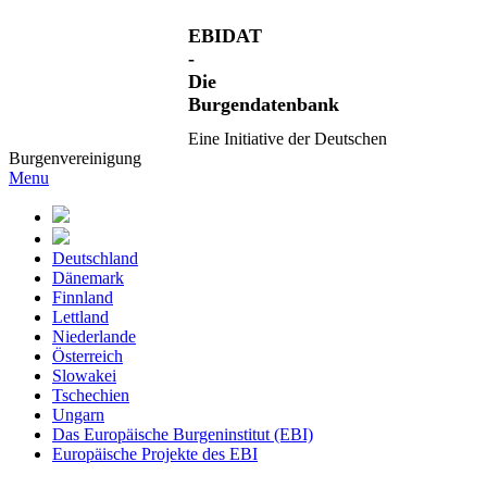
EBIDAT
-
Die
Burgendatenbank
Eine Initiative der Deutschen
Burgenvereinigung
Menu
Deutschland
Dänemark
Finnland
Lettland
Niederlande
Österreich
Slowakei
Tschechien
Ungarn
Das Europäische Burgeninstitut (EBI)
Europäische Projekte des EBI