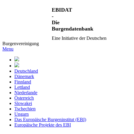
EBIDAT
-
Die
Burgendatenbank
Eine Initiative der Deutschen
Burgenvereinigung
Menu
Deutschland
Dänemark
Finnland
Lettland
Niederlande
Österreich
Slowakei
Tschechien
Ungarn
Das Europäische Burgeninstitut (EBI)
Europäische Projekte des EBI