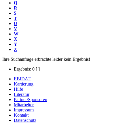
Q
R
S
T
U
V
W
X
Y
Z
Ihre Suchanfrage erbrachte leider kein Ergebnis!
Ergebnis: 0
[ ]
EBIDAT
Kartierung
Hilfe
Literatur
Partner/Sponsoren
Mitarbeiter
Impressum
Kontakt
Datenschutz