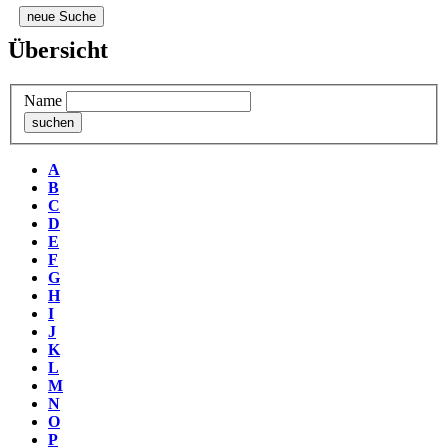
neue Suche
Übersicht
Name
A
B
C
D
E
F
G
H
I
J
K
L
M
N
O
P