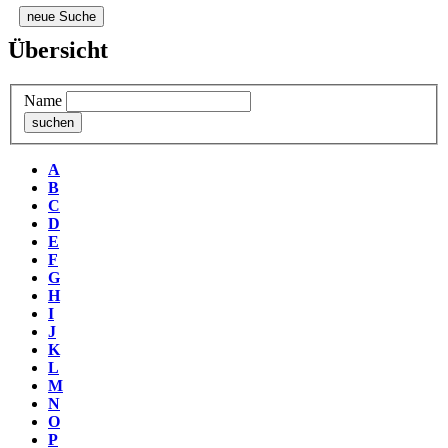
neue Suche
Übersicht
Name
A
B
C
D
E
F
G
H
I
J
K
L
M
N
O
P