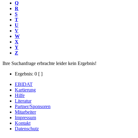
Q
R
S
T
U
V
W
X
Y
Z
Ihre Suchanfrage erbrachte leider kein Ergebnis!
Ergebnis: 0
[ ]
EBIDAT
Kartierung
Hilfe
Literatur
Partner/Sponsoren
Mitarbeiter
Impressum
Kontakt
Datenschutz