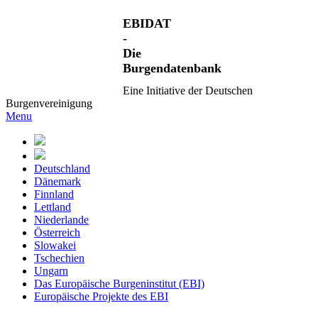
EBIDAT
-
Die
Burgendatenbank
Eine Initiative der Deutschen
Burgenvereinigung
Menu
Deutschland
Dänemark
Finnland
Lettland
Niederlande
Österreich
Slowakei
Tschechien
Ungarn
Das Europäische Burgeninstitut (EBI)
Europäische Projekte des EBI