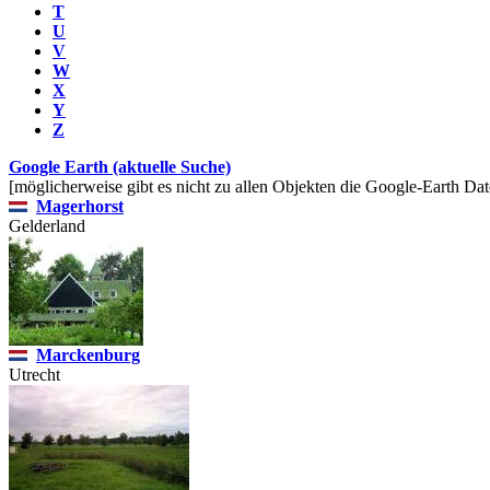
T
U
V
W
X
Y
Z
Google Earth (aktuelle Suche)
[möglicherweise gibt es nicht zu allen Objekten die Google-Earth Dat
Magerhorst
Gelderland
Marckenburg
Utrecht