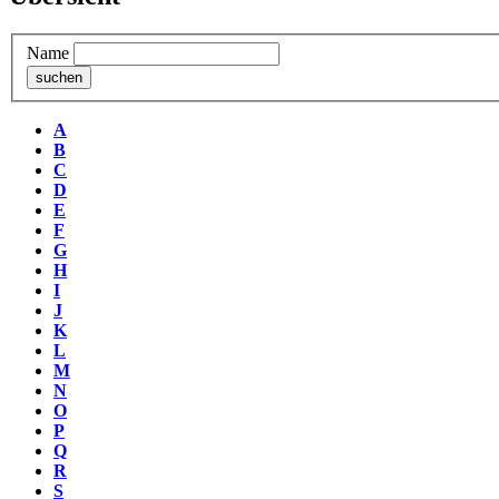
Name
A
B
C
D
E
F
G
H
I
J
K
L
M
N
O
P
Q
R
S