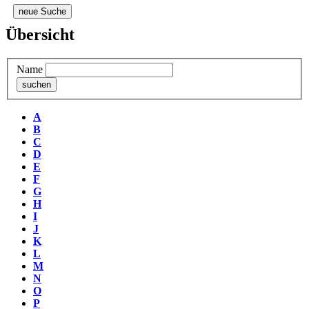
neue Suche
Übersicht
Name
A
B
C
D
E
F
G
H
I
J
K
L
M
N
O
P