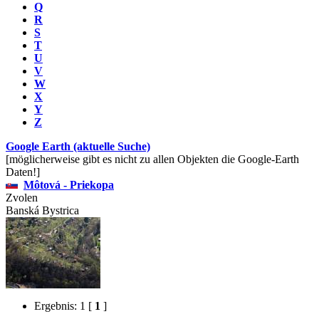
Q
R
S
T
U
V
W
X
Y
Z
Google Earth (aktuelle Suche)
[möglicherweise gibt es nicht zu allen Objekten die Google-Earth
Daten!]
Môtová - Priekopa
Zvolen
Banská Bystrica
Ergebnis: 1
[
1
]