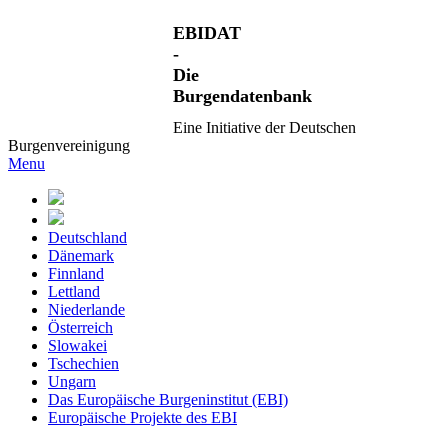
EBIDAT
-
Die
Burgendatenbank
Eine Initiative der Deutschen
Burgenvereinigung
Menu
Deutschland
Dänemark
Finnland
Lettland
Niederlande
Österreich
Slowakei
Tschechien
Ungarn
Das Europäische Burgeninstitut (EBI)
Europäische Projekte des EBI