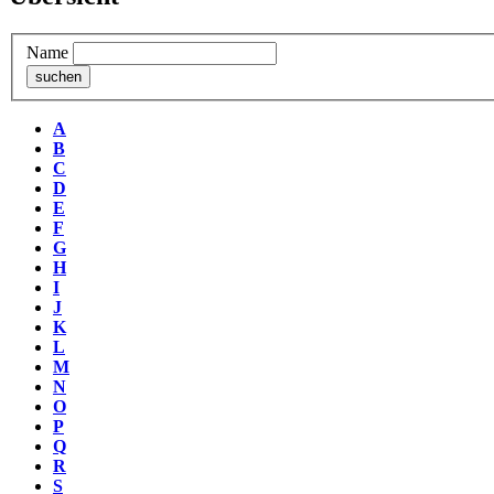
Name
A
B
C
D
E
F
G
H
I
J
K
L
M
N
O
P
Q
R
S