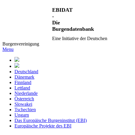
EBIDAT
-
Die
Burgendatenbank
Eine Initiative der Deutschen
Burgenvereinigung
Menu
Deutschland
Dänemark
Finnland
Lettland
Niederlande
Österreich
Slowakei
Tschechien
Ungarn
Das Europäische Burgeninstitut (EBI)
Europäische Projekte des EBI