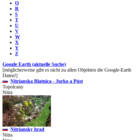
Q
R
S
T
U
V
W
X
Y
Z
Google Earth (aktuelle Suche)
[möglicherweise gibt es nicht zu allen Objekten die Google-Earth
Daten!]
Nitrianska Blatnica - Jurko a Púst
Topolcany
Nitra
Nitriansky hrad
Nitra