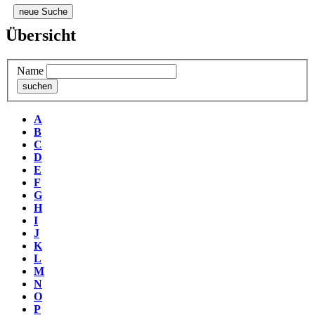
neue Suche
Übersicht
Name
A
B
C
D
E
F
G
H
I
J
K
L
M
N
O
P