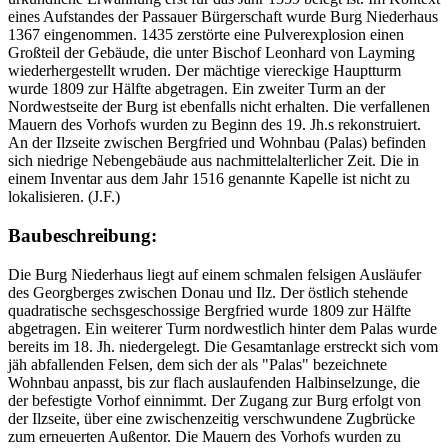
eines Aufstandes der Passauer Bürgerschaft wurde Burg Niederhaus
1367 eingenommen. 1435 zerstörte eine Pulverexplosion einen
Großteil der Gebäude, die unter Bischof Leonhard von Layming
wiederhergestellt wruden. Der mächtige viereckige Hauptturm
wurde 1809 zur Hälfte abgetragen. Ein zweiter Turm an der
Nordwestseite der Burg ist ebenfalls nicht erhalten. Die verfallenen
Mauern des Vorhofs wurden zu Beginn des 19. Jh.s rekonstruiert.
An der Ilzseite zwischen Bergfried und Wohnbau (Palas) befinden
sich niedrige Nebengebäude aus nachmittelalterlicher Zeit. Die in
einem Inventar aus dem Jahr 1516 genannte Kapelle ist nicht zu
lokalisieren. (J.F.)
Baubeschreibung:
Die Burg Niederhaus liegt auf einem schmalen felsigen Ausläufer
des Georgberges zwischen Donau und Ilz. Der östlich stehende
quadratische sechsgeschossige Bergfried wurde 1809 zur Hälfte
abgetragen. Ein weiterer Turm nordwestlich hinter dem Palas wurde
bereits im 18. Jh. niedergelegt. Die Gesamtanlage erstreckt sich vom
jäh abfallenden Felsen, dem sich der als "Palas" bezeichnete
Wohnbau anpasst, bis zur flach auslaufenden Halbinselzunge, die
der befestigte Vorhof einnimmt. Der Zugang zur Burg erfolgt von
der Ilzseite, über eine zwischenzeitig verschwundene Zugbrücke
zum erneuerten Außentor. Die Mauern des Vorhofs wurden zu