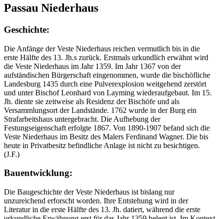
Passau Niederhaus
Geschichte:
Die Anfänge der Veste Niederhaus reichen vermutlich bis in die
erste Hälfte des 13. Jh.s zurück. Erstmals urkundlich erwähnt wird
die Veste Niederhaus im Jahr 1359. Im Jahr 1367 von der
aufständischen Bürgerschaft eingenommen, wurde die bischöfliche
Landesburg 1435 durch eine Pulverexplosion weitgehend zerstört
und unter Bischof Leonhard von Layming wiederaufgebaut. Im 15.
Jh. diente sie zeitweise als Residenz der Bischöfe und als
Versammlungsort der Landstände. 1762 wurde in der Burg ein
Strafarbeitshaus untergebracht. Die Aufhebung der
Festungseigenschaft erfolgte 1867. Von 1890-1907 befand sich die
Veste Niederhaus im Besitz des Malers Ferdinand Wagner. Die bis
heute in Privatbesitz befindliche Anlage ist nicht zu besichtigen.
(J.F.)
Bauentwicklung:
Die Baugeschichte der Veste Niederhaus ist bislang nur
unzureichend erforscht worden. Ihre Entstehung wird in der
Literatur in die erste Hälfte des 13. Jh. datiert, während die erste
urkundliche Erwähnung erst für das Jahr 1359 belegt ist. Im Kontext