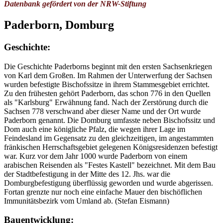
Datenbank gefördert von der NRW-Stiftung
Paderborn, Domburg
Geschichte:
Die Geschichte Paderborns beginnt mit den ersten Sachsenkriegen
von Karl dem Großen. Im Rahmen der Unterwerfung der Sachsen
wurden befestigte Bischofssitze in ihrem Stammesgebiet errichtet.
Zu den frühesten gehört Paderborn, das schon 776 in den Quellen
als "Karlsburg" Erwähnung fand. Nach der Zerstörung durch die
Sachsen 778 verschwand aber dieser Name und der Ort wurde
Paderborn genannt. Die Domburg umfasste neben Bischofssitz und
Dom auch eine königliche Pfalz, die wegen ihrer Lage im
Feindesland im Gegensatz zu den gleichzeitigen, im angestammten
fränkischen Herrschaftsgebiet gelegenen Königsresidenzen befestigt
war. Kurz vor dem Jahr 1000 wurde Paderborn von einem
arabischen Reisenden als "Festes Kastell" bezeichnet. Mit dem Bau
der Stadtbefestigung in der Mitte des 12. Jhs. war die
Domburgbefestigung überflüssig geworden und wurde abgerissen.
Fortan grenzte nur noch eine einfache Mauer den bischöflichen
Immunitätsbezirk vom Umland ab. (Stefan Eismann)
Bauentwicklung: