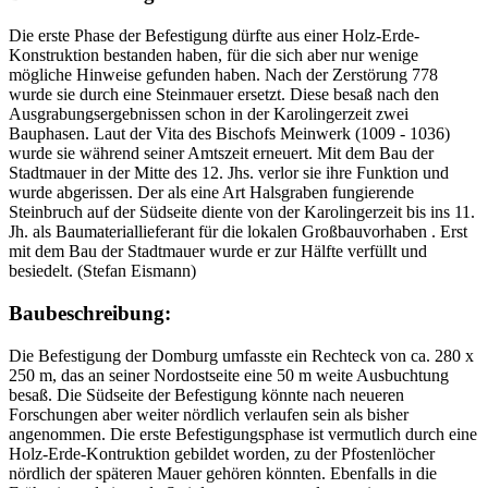
Die erste Phase der Befestigung dürfte aus einer Holz-Erde-
Konstruktion bestanden haben, für die sich aber nur wenige
mögliche Hinweise gefunden haben. Nach der Zerstörung 778
wurde sie durch eine Steinmauer ersetzt. Diese besaß nach den
Ausgrabungsergebnissen schon in der Karolingerzeit zwei
Bauphasen. Laut der Vita des Bischofs Meinwerk (1009 - 1036)
wurde sie während seiner Amtszeit erneuert. Mit dem Bau der
Stadtmauer in der Mitte des 12. Jhs. verlor sie ihre Funktion und
wurde abgerissen. Der als eine Art Halsgraben fungierende
Steinbruch auf der Südseite diente von der Karolingerzeit bis ins 11.
Jh. als Baumateriallieferant für die lokalen Großbauvorhaben . Erst
mit dem Bau der Stadtmauer wurde er zur Hälfte verfüllt und
besiedelt. (Stefan Eismann)
Baubeschreibung:
Die Befestigung der Domburg umfasste ein Rechteck von ca. 280 x
250 m, das an seiner Nordostseite eine 50 m weite Ausbuchtung
besaß. Die Südseite der Befestigung könnte nach neueren
Forschungen aber weiter nördlich verlaufen sein als bisher
angenommen. Die erste Befestigungsphase ist vermutlich durch eine
Holz-Erde-Kontruktion gebildet worden, zu der Pfostenlöcher
nördlich der späteren Mauer gehören könnten. Ebenfalls in die