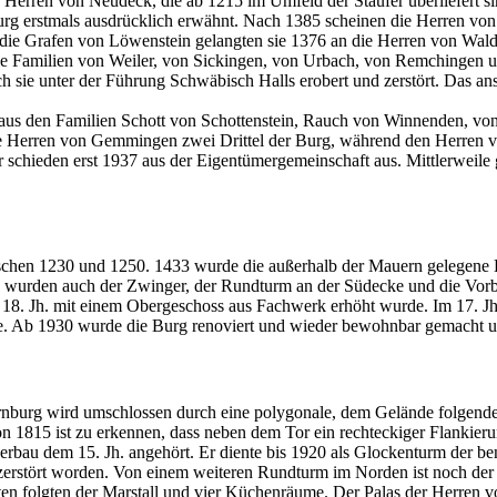
erren von Neudeck, die ab 1215 im Umfeld der Staufer überliefert sind
 erstmals ausdrücklich erwähnt. Nach 1385 scheinen die Herren von 
 die Grafen von Löwenstein gelangten sie 1376 an die Herren von Wa
die Familien von Weiler, von Sickingen, von Urbach, von Remchingen 
h sie unter der Führung Schwäbisch Halls erobert und zerstört. Das a
aus den Familien Schott von Schottenstein, Rauch von Winnenden, vo
 Herren von Gemmingen zwei Drittel der Burg, während den Herren von
er schieden erst 1937 aus der Eigentümergemeinschaft aus. Mittlerwei
chen 1230 und 1250. 1433 wurde die außerhalb der Mauern gelegene Kap
g wurden auch der Zwinger, der Rundturm an der Südecke und die Vorburg
im 18. Jh. mit einem Obergeschoss aus Fachwerk erhöht wurde. Im 17. J
. Ab 1930 wurde die Burg renoviert und wieder bewohnbar gemacht un
ernburg wird umschlossen durch eine polygonale, dem Gelände folgen
 von 1815 ist zu erkennen, dass neben dem Tor ein rechteckiger Flank
erbau dem 15. Jh. angehört. Er diente bis 1920 als Glockenturm der b
 zerstört worden. Von einem weiteren Rundturm im Norden ist noch der
folgten der Marstall und vier Küchenräume. Der Palas der Herren von 