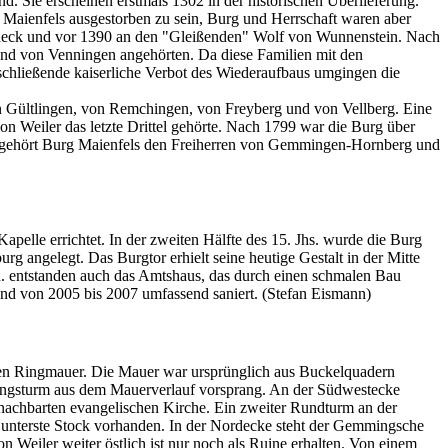
. Sie erscheinen erstmals 1302 in der historischen Überlieferung.
Maienfels ausgestorben zu sein, Burg und Herrschaft waren aber
ldeck und vor 1390 an den "Gleißenden" Wolf von Wunnenstein. Nach
und von Venningen angehörten. Da diese Familien mit den
nschließende kaiserliche Verbot des Wiederaufbaus umgingen die
n Gültlingen, von Remchingen, von Freyberg und von Vellberg. Eine
 Weiler das letzte Drittel gehörte. Nach 1799 war die Burg über
le gehört Burg Maienfels den Freiherren von Gemmingen-Hornberg und
elle errichtet. In der zweiten Hälfte des 15. Jhs. wurde die Burg
 angelegt. Das Burgtor erhielt seine heutige Gestalt in der Mitte
h. entstanden auch das Amtshaus, das durch einen schmalen Bau
d von 2005 bis 2007 umfassend saniert. (Stefan Eismann)
den Ringmauer. Die Mauer war ursprünglich aus Buckelquadern
ierungsturm aus dem Mauerverlauf vorsprang. An der Südwestecke
enachbarten evangelischen Kirche. Ein zweiter Rundturm an der
 unterste Stock vorhanden. In der Nordecke steht der Gemmingsche
Weiler weiter östlich ist nur noch als Ruine erhalten. Von einem