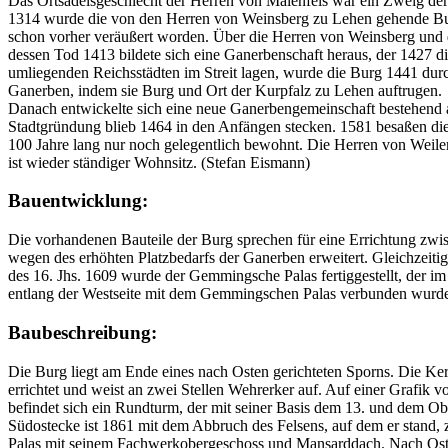
Das Ortsadelsgeschlecht der Herren von Maienfels war ein Zweig der H
1314 wurde die von den Herren von Weinsberg zu Lehen gehende Burg
schon vorher veräußert worden. Über die Herren von Weinsberg und
dessen Tod 1413 bildete sich eine Ganerbenschaft heraus, der 1427 
umliegenden Reichsstädten im Streit lagen, wurde die Burg 1441 durc
Ganerben, indem sie Burg und Ort der Kurpfalz zu Lehen auftrugen.
Danach entwickelte sich eine neue Ganerbengemeinschaft bestehend 
Stadtgründung blieb 1464 in den Anfängen stecken. 1581 besaßen die
100 Jahre lang nur noch gelegentlich bewohnt. Die Herren von Weil
ist wieder ständiger Wohnsitz. (Stefan Eismann)
Bauentwicklung:
Die vorhandenen Bauteile der Burg sprechen für eine Errichtung zwis
wegen des erhöhten Platzbedarfs der Ganerben erweitert. Gleichzeiti
des 16. Jhs. 1609 wurde der Gemmingsche Palas fertiggestellt, der 
entlang der Westseite mit dem Gemmingschen Palas verbunden wurde
Baubeschreibung:
Die Burg liegt am Ende eines nach Osten gerichteten Sporns. Die K
errichtet und weist an zwei Stellen Wehrerker auf. Auf einer Grafik
befindet sich ein Rundturm, der mit seiner Basis dem 13. und dem Ob
Südostecke ist 1861 mit dem Abbruch des Felsens, auf dem er stand,
Palas mit seinem Fachwerkobergeschoss und Mansarddach. Nach Osten 