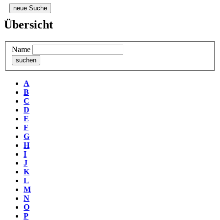
neue Suche
Übersicht
Name
A
B
C
D
E
F
G
H
I
J
K
L
M
N
O
P