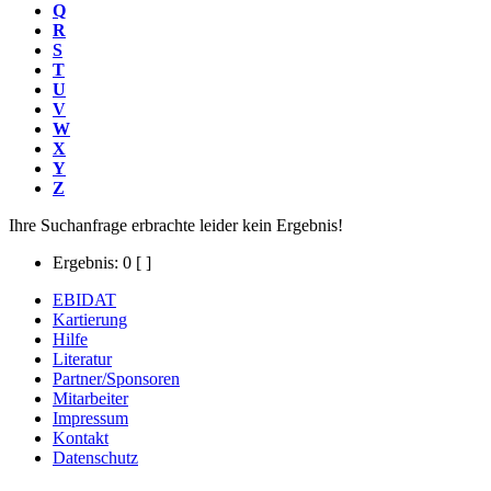
Q
R
S
T
U
V
W
X
Y
Z
Ihre Suchanfrage erbrachte leider kein Ergebnis!
Ergebnis: 0
[ ]
EBIDAT
Kartierung
Hilfe
Literatur
Partner/Sponsoren
Mitarbeiter
Impressum
Kontakt
Datenschutz