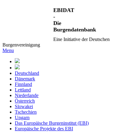
EBIDAT
-
Die
Burgendatenbank
Eine Initiative der Deutschen
Burgenvereinigung
Menu
Deutschland
Dänemark
Finnland
Lettland
Niederlande
Österreich
Slowakei
Tschechien
Ungarn
Das Europäische Burgeninstitut (EBI)
Europäische Projekte des EBI