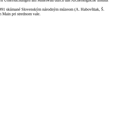
en Untersuchungen am Mittelwall durch das Archeologische Institut
-1991 skúmané Slovenským národným múzeom (A. Habovštiak, Š.
m Main pri strednom vale.