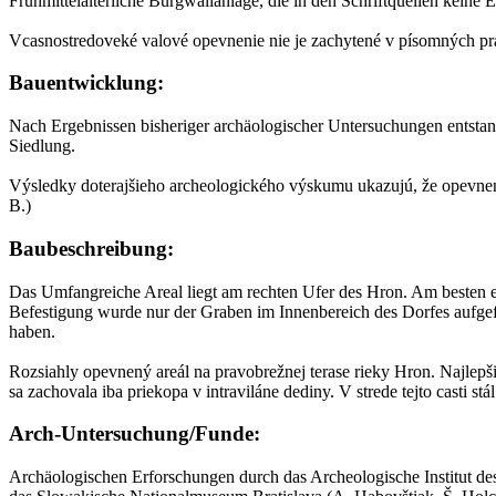
Frühmittelalterliche Burgwallanlage, die in den Schriftquellen keine
Vcasnostredoveké valové opevnenie nie je zachytené v písomných prame
Bauentwicklung:
Nach Ergebnissen bisheriger archäologischer Untersuchungen entstand 
Siedlung.
Výsledky doterajšieho archeologického výskumu ukazujú, že opevnenie
B.)
Baubeschreibung:
Das Umfangreiche Areal liegt am rechten Ufer des Hron. Am besten er
Befestigung wurde nur der Graben im Innenbereich des Dorfes aufgefu
haben.
Rozsiahly opevnený areál na pravobrežnej terase rieky Hron. Najlepš
sa zachovala iba priekopa v intraviláne dediny. V strede tejto casti s
Arch-Untersuchung/Funde:
Archäologischen Erforschungen durch das Archeologische Institut de