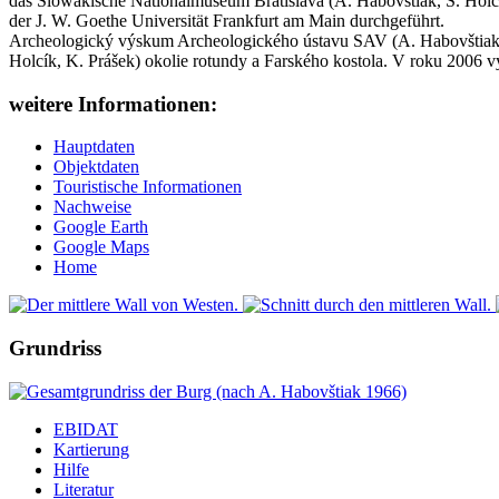
das Slowakische Nationalmuseum Bratislava (A. Habovštiak, Š. Holcí
der J. W. Goethe Universität Frankfurt am Main durchgeführt.
Archeologický výskum Archeologického ústavu SAV (A. Habovštiak
Holcík, K. Prášek) okolie rotundy a Farského kostola. V roku 2006 
weitere Informationen:
Hauptdaten
Objektdaten
Touristische Informationen
Nachweise
Google Earth
Google Maps
Home
Grundriss
EBIDAT
Kartierung
Hilfe
Literatur