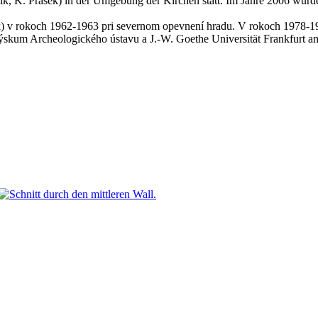
k, K. Prášek) in der Umgebung der Kirchen statt. Im Jahre 2006 wurd
) v rokoch 1962-1963 pri severnom opevnení hradu. V rokoch 1978
výskum Archeologického ústavu a J.-W. Goethe Universität Frankfurt a