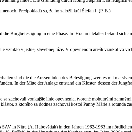
 Erwähnung findet. Die Gründung durch König Stephan I. ist lediglich e
noch. Predpokladá sa, že ho založil král Štefan I. (P. B.)
die Burgbefestigung in eine Phase. Im Hochmittelalter befand sich an 
 vzniklo v jednej stavebnej fáze. V opevnenom areáli vznikol vo vrcho
halten sind die die Aussenlinien des Befestigungswerkes mit massiven
nden. In der Mitte der Anlage entstand ein Kloster, dessen der Jungfr
ie sa zachovali vonkajšie línie opevnenia, tvorené mohutnými zemnými 
tál kláštor, z ktorého sa dodnes zachoval kostol Panny Márie a rotunda 
s SAV in Nitra (A. Habovštiak) in den Jahren 1962-1963 im nördliche