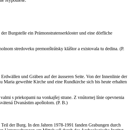
ine Hypothese.
der Burgstelle ein Prämonstratenserkloster und eine dörfliche
lnom stredoveku premonštrátsky kláštor a existovala tu dedina. (P.
 Erdwällen und Gräben auf der äusseren Seite. Von der Innenlinie der
au Maria geweihte Kirche und eine Rundkirche sich bis heute erhalten
valmi s priekopami na vonkajšej strane. Z vnútornej línie opevnenia
zasvätená Dvanástim apoštolom. (P. B.)
n Teil der Burg. In den Jahren 1978-1991 fanden Grabungen durch