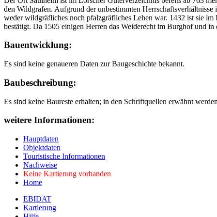
Der Ort Saulheim ist im Lorscher Güterverzeichnis bereits ab 763 meh
den Wildgrafen. Aufgrund der unbestimmten Herrschaftsverhältnisse i
weder wildgräfliches noch pfalzgräfliches Lehen war. 1432 ist sie im
bestätigt. Da 1505 einigen Herren das Weiderecht im Burghof und in d
Bauentwicklung:
Es sind keine genaueren Daten zur Baugeschichte bekannt.
Baubeschreibung:
Es sind keine Baureste erhalten; in den Schriftquellen erwähnt werd
weitere Informationen:
Hauptdaten
Objektdaten
Touristische Informationen
Nachweise
Keine Kartierung vorhanden
Home
EBIDAT
Kartierung
Hilfe