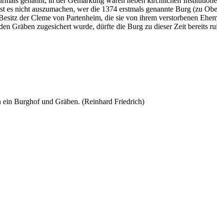
rmals genannt, in der Gemarkung waren neben kirchlichen Institutionen 
st es nicht auszumachen, wer die 1374 erstmals genannte Burg (zu Ober
 Besitz der Cleme von Partenheim, die sie von ihrem verstorbenen Ehem
en Gräben zugesichert wurde, dürfte die Burg zu dieser Zeit bereits ru
en ein Burghof und Gräben. (Reinhard Friedrich)