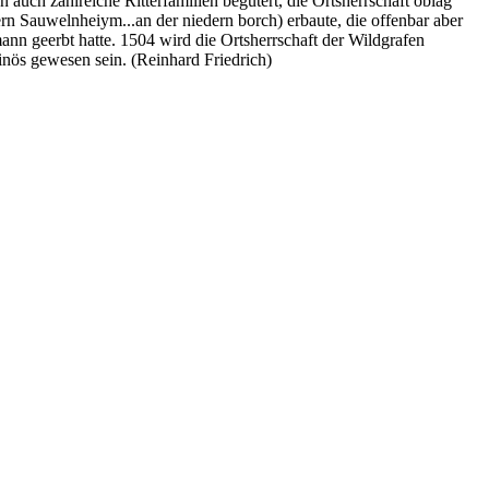
auch zahlreiche Ritterfamilien begütert, die Ortsherrschaft oblag
n Sauwelnheiym...an der niedern borch) erbaute, die offenbar aber
ann geerbt hatte. 1504 wird die Ortsherrschaft der Wildgrafen
inös gewesen sein. (Reinhard Friedrich)