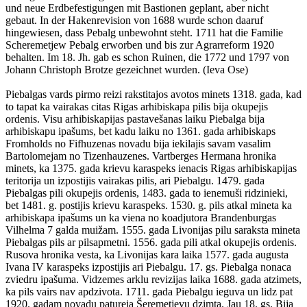
und neue Erdbefestigungen mit Bastionen geplant, aber nicht
gebaut. In der Hakenrevision von 1688 wurde schon daaruf
hingewiesen, dass Pebalg unbewohnt steht. 1711 hat die Familie
Scheremetjew Pebalg erworben und bis zur Agrarreform 1920
behalten. Im 18. Jh. gab es schon Ruinen, die 1772 und 1797 von
Johann Christoph Brotze gezeichnet wurden. (Ieva Ose)
Piebalgas vards pirmo reizi rakstitajos avotos minets 1318. gada, kad
to tapat ka vairakas citas Rigas arhibiskapa pilis bija okupejis
ordenis. Visu arhibiskapijas pastavešanas laiku Piebalga bija
arhibiskapu ipašums, bet kadu laiku no 1361. gada arhibiskaps
Fromholds no Fifhuzenas novadu bija iekilajis savam vasalim
Bartolomejam no Tizenhauzenes. Vartberges Hermana hronika
minets, ka 1375. gada krievu karaspeks ienacis Rigas arhibiskapijas
teritorija un izpostijis vairakas pilis, ari Piebalgu. 1479. gada
Piebalgas pili okupejis ordenis, 1483. gada to ienemuši ridzinieki,
bet 1481. g. postijis krievu karaspeks. 1530. g. pils atkal mineta ka
arhibiskapa ipašums un ka viena no koadjutora Brandenburgas
Vilhelma 7 galda muižam. 1555. gada Livonijas pilu saraksta mineta
Piebalgas pils ar pilsapmetni. 1556. gada pili atkal okupejis ordenis.
Rusova hronika vesta, ka Livonijas kara laika 1577. gada augusta
Ivana IV karaspeks izpostijis ari Piebalgu. 17. gs. Piebalga nonaca
zviedru ipašuma. Vidzemes arklu revizijas laika 1688. gada atzimets,
ka pils vairs nav apdzivota. 1711. gada Piebalgu ieguva un lidz pat
1920. gadam novadu patureja Šeremetjevu dzimta. Jau 18. gs. Bija