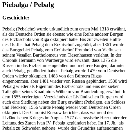
Piebalga / Pebalg
Geschichte:
Pebalg (Pebalche) wurde urkundlich zum ersten Mal 1318 erwähnt,
als der Deutsche Orden sie ebenso wie eine Reihe anderer Burgen
des Erzbischofs von Riga okkupiert hatte. Bis zur zweiten Hälfte
des 16. Jhs. hat Pebalg dem Erzbischof zugehört, aber 1361 wurde
das Burggebiet Pebalg vom Erzbischof Fromhold von Viefhusen
seinem Vasallen Bartholomeus von Tiesenhausen verlehnt. In der
Chronik Hermann von Wartberge wird erwähnt, dass 1375 die
Russen in das Erzbistum eingefallen und mehrere Burgen, darunter
auch Pebalg, geplündert haben. Pebalg wurde 1479 vom Deutschen
Orden wieder okkupiert, 1483 von den Bürgern Rigas
eingenommen, aber 1481 wieder von Russen geplündert. 1530 wird
Pebalg wieder als Eigentum des Erzbischofs und eins der sieben
Tafelgüter seines Koadjutors Wilhelm von Brandenburg erwähnt. In
dem 1555 verfertigten Verzeichnis der Livländischen Burgen wird
auch eine Siedlung neben der Burg erwähnt (Pebalgen, ein Schloss
und Flecken). 1556 wurde Pebalg wieder vom Deutschen Orden
okkupiert. Der Chronist Russow berichtet, dass während des
Livländischen Krieges im August 1577 das russische Heer unter der
Leitung des Zaren Ivan IV. Pebalg geplündert habe. Im 17. Jh., als
Pebalg zu Schweden gehörte, wurde der Grundriss aufgenommen