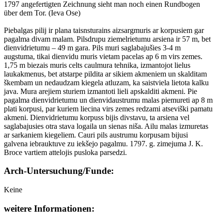
1797 angefertigten Zeichnung sieht man noch einen Rundbogen
über dem Tor. (Ieva Ose)
Piebalgas pilij ir plana taisnsturains aizsargmuris ar korpusiem gar
pagalma divam malam. Pilsdrupu ziemelrietumu arsiena ir 57 m, bet
dienvidrietumu – 49 m gara. Pils muri saglabajušies 3-4 m
augstuma, tikai dienvidu muris vietam pacelas ap 6 m virs zemes.
1,75 m biezais muris celts caulmura tehnika, izmantojot lielus
laukakmenus, bet atstarpe pildita ar sikiem akmeniem un skalditam
škembam un nedaudzam kiegela atluzam, ka saistviela lietota kalku
java. Mura arejiem sturiem izmantoti lieli apskalditi akmeni. Pie
pagalma dienvidrietumu un dienvidaustrumu malas piemureti ap 8 m
plati korpusi, par kuriem liecina virs zemes redzami atseviški pamatu
akmeni. Dienvidrietumu korpuss bijis divstavu, ta arsiena vel
saglabajusies otra stava logaila un sienas niša. Ailu malas izmuretas
ar sarkaniem kiegeliem. Cauri pils austrumu korpusam bijusi
galvena iebrauktuve zu iekšejo pagalmu. 1797. g. zimejuma J. K.
Broce vartiem attelojis pusloka parsedzi.
Arch-Untersuchung/Funde:
Keine
weitere Informationen: