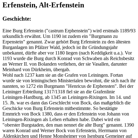
Erfenstein, Alt-Erfenstein
Geschichte:
Eine Burg Erfenstein ("castrum Erphenstein") wird erstmals 1189/93
urkundlich erwähnt. Um 1190 ist zudem ein "Burgmann zu
Erpenstein" genannt. Zwar gehört Burg Erfenstein zu den ältesten
Burganlagen im Pfälzer Wald, jedoch ist ihr Gründungsjahr
unbekannt, dürfte aber vor 1180 liegen (nach Keddigkeit u.a.). Vor
1193 wurde die Burg durch Konrad von Schwaben als Reichsbesitz
an Werner II. von Bolanden verliehen, der sie Vasallen, darunter
Meinhard von Dürkheim, übergab.
Wohl nach 1237 kam sie an die Grafen von Leiningen. Fortan
wurde sie von leiningischen Ministerialen bewohnt, die sich nach ihr
nannten, so 1272 ein Burgmann "Henricus de Erphensten". Bei der
Leininger Erbteilung 1317/1318 fiel sie an die Grafenlinie
Leiningen-Hardburg, ab 1345 an Leiningen-Rixingen. Im 14. und
15. Jh. war es dann das Geschlecht von Bock, das maßgeblich die
Geschicke von Burg Erfenstein mitbestimmte. So bestätigte
Emmrich von Bock 1380, dass er den Erfenstein von Johann von
Leiningen-Rixingen als Lehen erhalten habe. Dabei wird ein
"oberster Burgstaden, den man nennet die alte Burg" genannt. 1390
waren Konrad und Werner Bock von Erfenstein, Herrmann von
Aldenkirchen und Henne Monsheimer von Isenburg Gemeiner auf