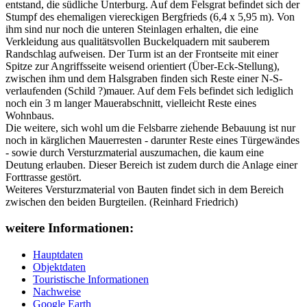
entstand, die südliche Unterburg. Auf dem Felsgrat befindet sich der
Stumpf des ehemaligen viereckigen Bergfrieds (6,4 x 5,95 m). Von
ihm sind nur noch die unteren Steinlagen erhalten, die eine
Verkleidung aus qualitätsvollen Buckelquadern mit sauberem
Randschlag aufweisen. Der Turm ist an der Frontseite mit einer
Spitze zur Angriffsseite weisend orientiert (Über-Eck-Stellung),
zwischen ihm und dem Halsgraben finden sich Reste einer N-S-
verlaufenden (Schild ?)mauer. Auf dem Fels befindet sich lediglich
noch ein 3 m langer Mauerabschnitt, vielleicht Reste eines
Wohnbaus.
Die weitere, sich wohl um die Felsbarre ziehende Bebauung ist nur
noch in kärglichen Mauerresten - darunter Reste eines Türgewändes
- sowie durch Versturzmaterial auszumachen, die kaum eine
Deutung erlauben. Dieser Bereich ist zudem durch die Anlage einer
Forttrasse gestört.
Weiteres Versturzmaterial von Bauten findet sich in dem Bereich
zwischen den beiden Burgteilen. (Reinhard Friedrich)
weitere Informationen:
Hauptdaten
Objektdaten
Touristische Informationen
Nachweise
Google Earth