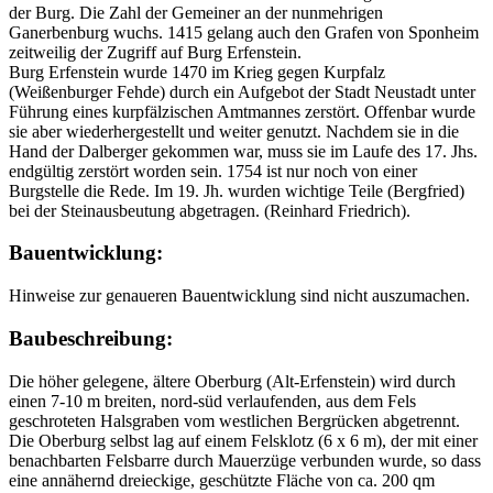
der Burg. Die Zahl der Gemeiner an der nunmehrigen
Ganerbenburg wuchs. 1415 gelang auch den Grafen von Sponheim
zeitweilig der Zugriff auf Burg Erfenstein.
Burg Erfenstein wurde 1470 im Krieg gegen Kurpfalz
(Weißenburger Fehde) durch ein Aufgebot der Stadt Neustadt unter
Führung eines kurpfälzischen Amtmannes zerstört. Offenbar wurde
sie aber wiederhergestellt und weiter genutzt. Nachdem sie in die
Hand der Dalberger gekommen war, muss sie im Laufe des 17. Jhs.
endgültig zerstört worden sein. 1754 ist nur noch von einer
Burgstelle die Rede. Im 19. Jh. wurden wichtige Teile (Bergfried)
bei der Steinausbeutung abgetragen. (Reinhard Friedrich).
Bauentwicklung:
Hinweise zur genaueren Bauentwicklung sind nicht auszumachen.
Baubeschreibung:
Die höher gelegene, ältere Oberburg (Alt-Erfenstein) wird durch
einen 7-10 m breiten, nord-süd verlaufenden, aus dem Fels
geschroteten Halsgraben vom westlichen Bergrücken abgetrennt.
Die Oberburg selbst lag auf einem Felsklotz (6 x 6 m), der mit einer
benachbarten Felsbarre durch Mauerzüge verbunden wurde, so dass
eine annähernd dreieckige, geschützte Fläche von ca. 200 qm