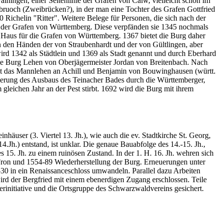
ihingen, einer Seitenlinie der Grafen von Calw, vielleicht schon im
bruoch (Zweibrücken?), in der man eine Tochter des Grafen Gottfried
80 Richelin "Ritter". Weitere Belege für Personen, die sich nach der
tz der Grafen von Württemberg. Diese verpfänden sie 1345 nochmals
 Haus für die Grafen von Württemberg. 1367 bietet die Burg daher
n den Händen der von Straubenhardt und der von Gültlingen, aber
ird 1342 als Städtlein und 1369 als Stadt genannt und durch Eberhard
 die Burg Lehen von Oberjägermeister Jordan von Breitenbach. Nach
 das Mannlehen an Achill und Benjamin von Bouwinghausen (württ.
zierung des Ausbaus des Teinacher Bades durch die Württemberger,
gleichen Jahr an der Pest stirbt. 1692 wird die Burg mit ihrem
äuser (3. Viertel 13. Jh.), wie auch die ev. Stadtkirche St. Georg,
4.Jh.) entstand, ist unklar. Die genaue Bauabfolge des 14.-15. Jh.,
15. Jh. zu einem ruinösen Zustand. In der 1. H. 16. Jh. wehren sich
 Fron und 1554-89 Wiederherstellung der Burg. Erneuerungen unter
-30 in ein Renaissanceschloss umwandeln. Parallel dazu Arbeiten
ird der Bergfried mit einem ebenerdigen Zugang erschlossen. Teile
initiative und die Ortsgruppe des Schwarzwaldvereins gesichert.