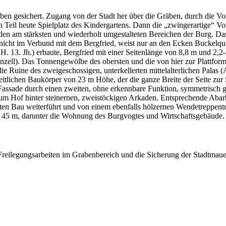
n gesichert. Zugang von der Stadt her über die Gräben, durch die Vor
 Teil heute Spielplatz des Kindergartens. Dann die „zwingerartige“ V
 zu den am stärksten und wiederholt umgestalteten Bereichen der Burg.
icht im Verbund mit dem Bergfried, weist nur an den Ecken Buckelquad
 H. 13. Jh.) erbaute, Bergfried mit einer Seitenlänge von 8,8 m und 2
enzell). Das Tonnengewölbe des obersten und die von hier zur Plattfo
 Ruine des zweigeschossigen, unterkellerten mittelalterlichen Palas 
heitlichen Baukörper von 23 m Höhe, der die ganze Breite der Seite zu
ssade durch einen zweiten, ohne erkennbare Funktion, symmetrisch ges
zum Hof hinter steinernen, zweistöckigen Arkaden. Entsprechende Abar
ten Bau weiterführt und von einem ebenfalls hölzernen Wendetreppent
f 45 m, darunter die Wohnung des Burgvogtes und Wirtschaftsgebäude. 
Freilegungsarbeiten im Grabenbereich und die Sicherung der Stadtmaue