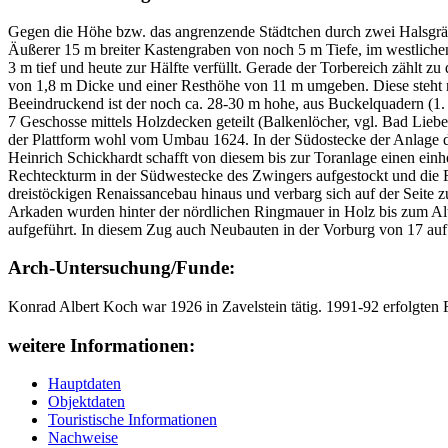
Gegen die Höhe bzw. das angrenzende Städtchen durch zwei Halsgräbe
Äußerer 15 m breiter Kastengraben von noch 5 m Tiefe, im westlichen
3 m tief und heute zur Hälfte verfüllt. Gerade der Torbereich zählt
von 1,8 m Dicke und einer Resthöhe von 11 m umgeben. Diese steht n
Beeindruckend ist der noch ca. 28-30 m hohe, aus Buckelquadern (1.
7 Geschosse mittels Holzdecken geteilt (Balkenlöcher, vgl. Bad Lieb
der Plattform wohl vom Umbau 1624. In der Südostecke der Anlage die
Heinrich Schickhardt schafft von diesem bis zur Toranlage einen ein
Rechteckturm in der Südwestecke des Zwingers aufgestockt und die Fa
dreistöckigen Renaissancebau hinaus und verbarg sich auf der Seite 
Arkaden wurden hinter der nördlichen Ringmauer in Holz bis zum Al
aufgeführt. In diesem Zug auch Neubauten in der Vorburg von 17 au
Arch-Untersuchung/Funde:
Konrad Albert Koch war 1926 in Zavelstein tätig. 1991-92 erfolgten 
weitere Informationen:
Hauptdaten
Objektdaten
Touristische Informationen
Nachweise