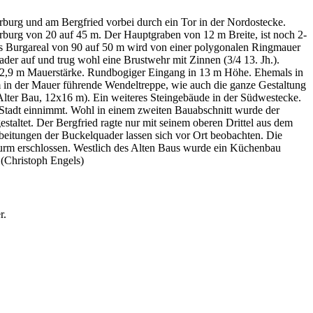
burg und am Bergfried vorbei durch ein Tor in der Nordostecke.
orburg von 20 auf 45 m. Der Hauptgraben von 12 m Breite, ist noch 2-
 Das Burgareal von 90 auf 50 m wird von einer polygonalen Ringmauer
er auf und trug wohl eine Brustwehr mit Zinnen (3/4 13. Jh.).
,2-2,9 m Mauerstärke. Rundbogiger Eingang in 13 m Höhe. Ehemals in
rm in der Mauer führende Wendeltreppe, wie auch die ganze Gestaltung
(Alter Bau, 12x16 m). Ein weiteres Steingebäude in der Südwestecke.
r Stadt einnimmt. Wohl in einem zweiten Bauabschnitt wurde der
taltet. Der Bergfried ragte nur mit seinem oberen Drittel aus dem
beitungen der Buckelquader lassen sich vor Ort beobachten. Die
urm erschlossen. Westlich des Alten Baus wurde ein Küchenbau
(Christoph Engels)
r.