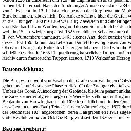
Schon 1220 als Zabelstein und 1284 als Zaphilstan erstmals genannt. 
frühen 13. Jh. erbaut. Nach den Sindelfinger Annalen verstarb 1284 
von Calw sieht. Im 13. Jh. ist auch eine nach der Burg benannte Minist
Burg benannten, gibt es nicht. Die Anlage gelangte über die Grafen
an die Tübinger. 1360 bis 1369 war Burg Zavelstein und Sindelfingen
Graf Eberhard II von Württemberg und dessen Sohn Ulrich bei dem le
wohl im 15. Jh. wieder ausgelöst. 1525 erheblicher Schaden durch di
II. von Württemberg ummauert. 1461 eigenes Amt, doch zumeist weitge
dessen Tod 1593 kommt das Lehen an Daniel Bouwinghausen von Wa
Obrist und Kriegsrat), Enkel des bisherigen Inhabers. 1620 wird di
schließlich verkauft. 1635 Einquartierung kaiserlicher Truppen währe
Archiv durch französische Truppen zerstört. 1710 Verkauf an Herzo
Bauentwicklung:
Die Burg wurde wohl von Vasallen der Grafen von Vaihingen (Calw) erb
gehen noch auf diese erste Phase zurück. Ob der Zwinger ebenfalls sch
Umbau des Tores, Aufstockung der Gebäude, bleibt insgesamt unklar.
die Zavelsteiner erfolgreich gegen die Wiederherstellung der Burg 
Benjamin von Bouwinghausen ab 1620 inschriftlich und in den Quellen
desselben im nahen (Bad) Teinach für den Württemberger. 1692 durch 
der Stadtmauer 1824 abgebrochen, deren Halsgraben erst 1961 zugesc
Gute Beschilderung vor Ort. Die Burg wird seit den 1930er-Jahren v
Baubeschreibung: