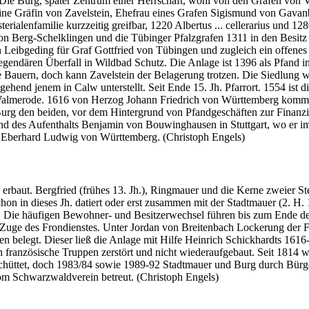
Die Burg, später Zentrum einer Herrschaft, wohl von den Grafen von Va
eine Gräfin von Zavelstein, Ehefrau eines Grafen Sigismund von Gavan
erialenfamilie kurzzeitig greifbar, 1220 Albertus ... cellerarius und 12
 von Berg-Schelklingen und die Tübinger Pfalzgrafen 1311 in den Besi
 Leibgeding für Graf Gottfried von Tübingen und zugleich ein offenes
gendären Überfall in Wildbad Schutz. Die Anlage ist 1396 als Pfand i
e Bauern, doch kann Zavelstein der Belagerung trotzen. Die Siedlung w
hend jenem in Calw unterstellt. Seit Ende 15. Jh. Pfarrort. 1554 ist
lmerode. 1616 von Herzog Johann Friedrich von Württemberg kommt
e Burg den beiden, vor dem Hintergrund von Pfandgeschäften zur Finan
nd des Aufenthalts Benjamin von Bouwinghausen in Stuttgart, wo er im 
g Eberhard Ludwig von Württemberg. (Christoph Engels)
aut. Bergfried (frühes 13. Jh.), Ringmauer und die Kerne zweier Steinh
on in dieses Jh. datiert oder erst zusammen mit der Stadtmauer (2. H. 1
 Die häufigen Bewohner- und Besitzerwechsel führen bis zum Ende des 
im Zuge des Frondienstes. Unter Jordan von Breitenbach Lockerung der
 belegt. Dieser ließ die Anlage mit Hilfe Heinrich Schickhardts 1616
französische Truppen zerstört und nicht wiederaufgebaut. Seit 1814 w
hüttet, doch 1983/84 sowie 1989-92 Stadtmauer und Burg durch Bürger
om Schwarzwaldverein betreut. (Christoph Engels)