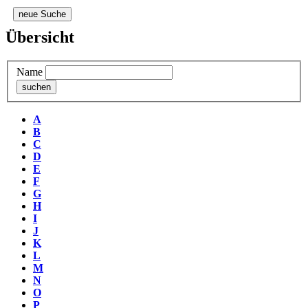
neue Suche
Übersicht
Name
A
B
C
D
E
F
G
H
I
J
K
L
M
N
O
P