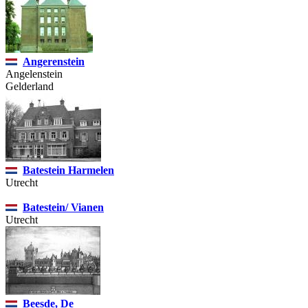
Angerenstein
Angelenstein
Gelderland
Batestein Harmelen
Utrecht
Batestein/ Vianen
Utrecht
Beesde, De