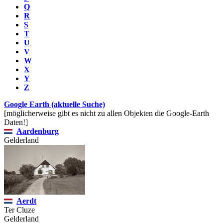
Q
R
S
T
U
V
W
X
Y
Z
Google Earth (aktuelle Suche)
[möglicherweise gibt es nicht zu allen Objekten die Google-Earth
Daten!]
Aardenburg
Gelderland
Aerdt
Ter Cluze
Gelderland