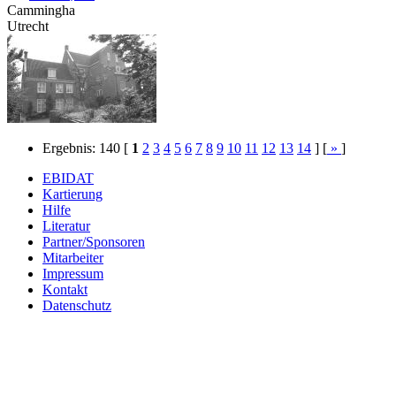
Cammingha
Utrecht
Ergebnis: 140
[
1
2
3
4
5
6
7
8
9
10
11
12
13
14
] [
»
]
EBIDAT
Kartierung
Hilfe
Literatur
Partner/Sponsoren
Mitarbeiter
Impressum
Kontakt
Datenschutz