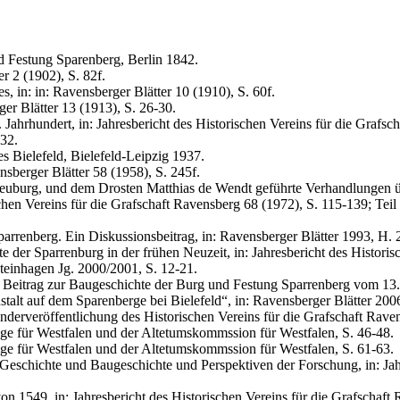
 Festung Sparenberg, Berlin 1842.
r 2 (1902), S. 82f.
, in: in: Ravensberger Blätter 10 (1910), S. 60f.
er Blätter 13 (1913), S. 26-30.
Jahrhundert, in: Jahresbericht des Historischen Vereins für die Grafsc
932.
s Bielefeld, Bielefeld-Leipzig 1937.
sberger Blätter 58 (1958), S. 245f.
uburg, und dem Drosten Matthias de Wendt geführte Verhandlungen übe
hen Vereins für die Grafschaft Ravensberg 68 (1972), S. 115-139; Teil 
rrenberg. Ein Diskussionsbeitrag, in: Ravensberger Blätter 1993, H. 2
er Sparrenburg in der frühen Neuzeit, in: Jahresbericht des Historisc
Steinhagen Jg. 2000/2001, S. 12-21.
trag zur Baugeschichte der Burg und Festung Sparrenberg vom 13. zu
lt auf dem Sparenberge bei Bielefeld“, in: Ravensberger Blätter 2006
rveröffentlichung des Historischen Vereins für die Grafschaft Raven
ge für Westfalen und der Altetumskommssion für Westfalen, S. 46-48.
ge für Westfalen und der Altetumskommssion für Westfalen, S. 61-63.
schichte und Baugeschichte und Perspektiven der Forschung, in: Jahre
9, in: Jahresbericht des Historischen Vereins für die Grafschaft Rav