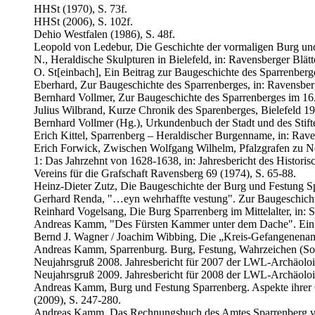
HHSt (1970), S. 73f.
HHSt (2006), S. 102f.
Dehio Westfalen (1986), S. 48f.
Leopold von Ledebur, Die Geschichte der vormaligen Burg und
N., Heraldische Skulpturen in Bielefeld, in: Ravensberger Blätte
O. St[einbach], Ein Beitrag zur Baugeschichte des Sparrenberges
Eberhard, Zur Baugeschichte des Sparrenberges, in: Ravensberg
Bernhard Vollmer, Zur Baugeschichte des Sparrenberges im 16. 
Julius Wilbrand, Kurze Chronik des Sparenberges, Bielefeld 1
Bernhard Vollmer (Hg.), Urkundenbuch der Stadt und des Stifte
Erich Kittel, Sparrenberg – Heraldischer Burgenname, in: Raven
Erich Forwick, Zwischen Wolfgang Wilhelm, Pfalzgrafen zu Ne
1: Das Jahrzehnt von 1628-1638, in: Jahresbericht des Historisc
Vereins für die Grafschaft Ravensberg 69 (1974), S. 65-88.
Heinz-Dieter Zutz, Die Baugeschichte der Burg und Festung Spa
Gerhard Renda, "…eyn wehrhaffte vestung". Zur Baugeschichte d
Reinhard Vogelsang, Die Burg Sparrenberg im Mittelalter, in: 
Andreas Kamm, "Des Fürsten Kammer unter dem Dache". Ein Bei
Bernd J. Wagner / Joachim Wibbing, Die „Kreis-Gefangenenansta
Andreas Kamm, Sparrenburg. Burg, Festung, Wahrzeichen (Sonde
Neujahrsgruß 2008. Jahresbericht für 2007 der LWL-Archäoloi
Neujahrsgruß 2009. Jahresbericht für 2008 der LWL-Archäoloi
Andreas Kamm, Burg und Festung Sparrenberg. Aspekte ihrer Ge
(2009), S. 247-280.
Andreas Kamm, Das Rechnungsbuch des Amtes Sparrenberg von 154