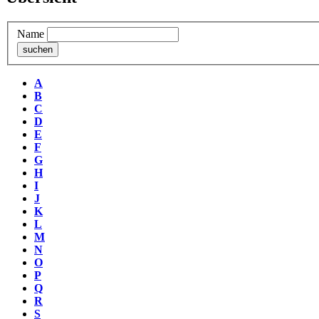
Name
A
B
C
D
E
F
G
H
I
J
K
L
M
N
O
P
Q
R
S