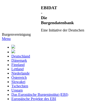
EBIDAT
-
Die
Burgendatenbank
Eine Initiative der Deutschen
Burgenvereinigung
Menu
Deutschland
Dänemark
Finnland
Lettland
Niederlande
Österreich
Slowakei
Tschechien
Ungarn
Das Europäische Burgeninstitut (EBI)
Europäische Projekte des EBI