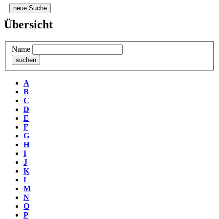
neue Suche
Übersicht
Name
A
B
C
D
E
F
G
H
I
J
K
L
M
N
O
P