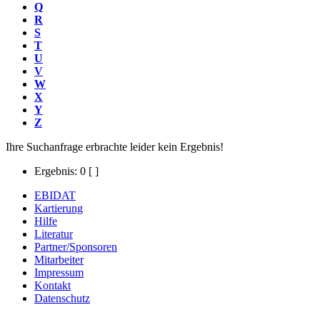
Q
R
S
T
U
V
W
X
Y
Z
Ihre Suchanfrage erbrachte leider kein Ergebnis!
Ergebnis: 0
[ ]
EBIDAT
Kartierung
Hilfe
Literatur
Partner/Sponsoren
Mitarbeiter
Impressum
Kontakt
Datenschutz