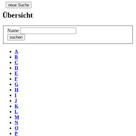
neue Suche
Übersicht
Name
A
B
C
D
E
F
G
H
I
J
K
L
M
N
O
P