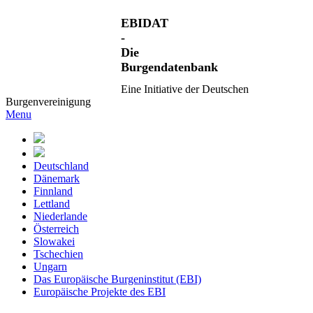
EBIDAT
-
Die
Burgendatenbank
Eine Initiative der Deutschen
Burgenvereinigung
Menu
Deutschland
Dänemark
Finnland
Lettland
Niederlande
Österreich
Slowakei
Tschechien
Ungarn
Das Europäische Burgeninstitut (EBI)
Europäische Projekte des EBI