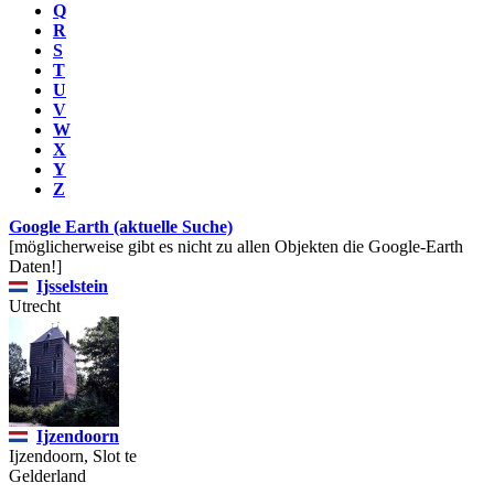
Q
R
S
T
U
V
W
X
Y
Z
Google Earth (aktuelle Suche)
[möglicherweise gibt es nicht zu allen Objekten die Google-Earth
Daten!]
Ijsselstein
Utrecht
Ijzendoorn
Ijzendoorn, Slot te
Gelderland