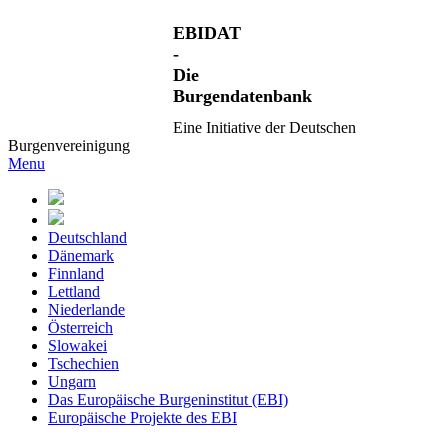
EBIDAT
-
Die
Burgendatenbank
Eine Initiative der Deutschen
Burgenvereinigung
Menu
Deutschland
Dänemark
Finnland
Lettland
Niederlande
Österreich
Slowakei
Tschechien
Ungarn
Das Europäische Burgeninstitut (EBI)
Europäische Projekte des EBI