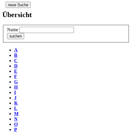
neue Suche
Übersicht
Name
A
B
C
D
E
F
G
H
I
J
K
L
M
N
O
P