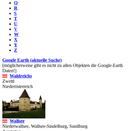
Q
R
S
T
U
V
W
X
Y
Z
Google Earth (aktuelle Suche)
[möglicherweise gibt es nicht zu allen Objekten die Google-Earth
Daten!]
Waldreichs
Zwettl
Niederösterreich
Wallsee
Niederwallsee, Wallsee-Sindelburg, Sunilburg