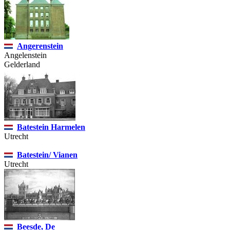
Angerenstein
Angelenstein
Gelderland
Batestein Harmelen
Utrecht
Batestein/ Vianen
Utrecht
Beesde, De