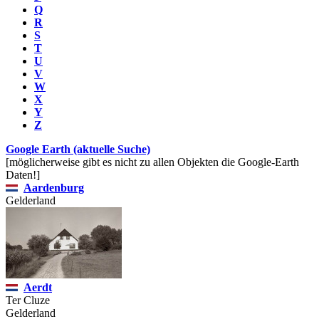
Q
R
S
T
U
V
W
X
Y
Z
Google Earth (aktuelle Suche)
[möglicherweise gibt es nicht zu allen Objekten die Google-Earth
Daten!]
Aardenburg
Gelderland
Aerdt
Ter Cluze
Gelderland