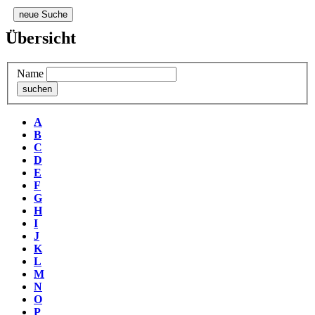
neue Suche
Übersicht
Name
A
B
C
D
E
F
G
H
I
J
K
L
M
N
O
P