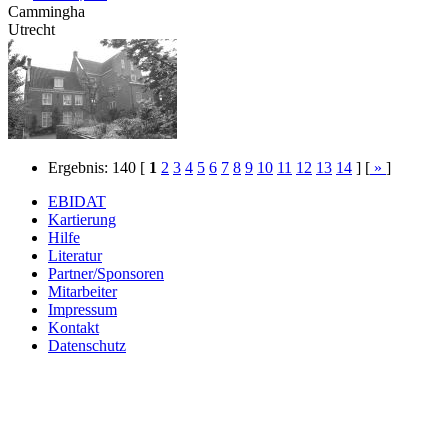
Cammingha
Utrecht
Ergebnis: 140
[
1
2
3
4
5
6
7
8
9
10
11
12
13
14
] [
»
]
EBIDAT
Kartierung
Hilfe
Literatur
Partner/Sponsoren
Mitarbeiter
Impressum
Kontakt
Datenschutz