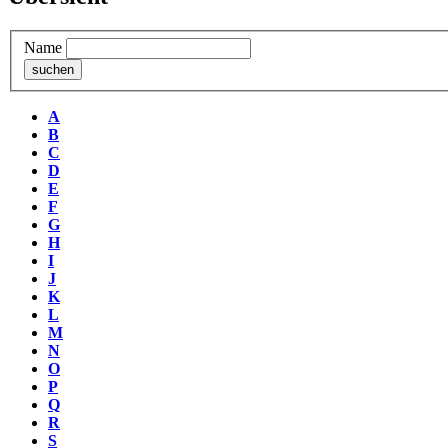
Name
A
B
C
D
E
F
G
H
I
J
K
L
M
N
O
P
Q
R
S