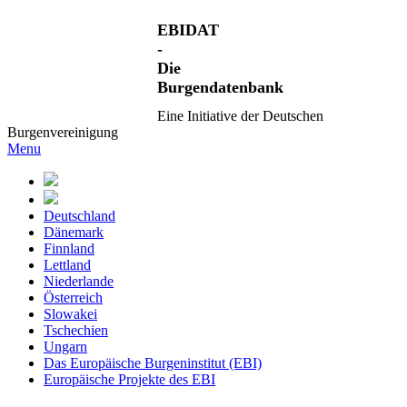
EBIDAT
-
Die
Burgendatenbank
Eine Initiative der Deutschen
Burgenvereinigung
Menu
Deutschland
Dänemark
Finnland
Lettland
Niederlande
Österreich
Slowakei
Tschechien
Ungarn
Das Europäische Burgeninstitut (EBI)
Europäische Projekte des EBI