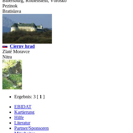
Bibersburg, Rothenstein, Vöröskö
Pezinok
Bratislava
Cierny hrad
Zlaté Moravce
Nitra
Ergebnis: 3
[
1
]
EBIDAT
Kartierung
Hilfe
Literatur
Partner/Sponsoren