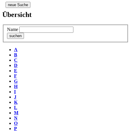
neue Suche
Übersicht
Name
A
B
C
D
E
F
G
H
I
J
K
L
M
N
O
P