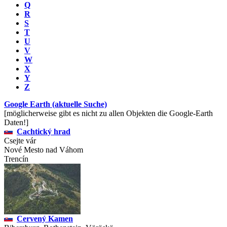
Q
R
S
T
U
V
W
X
Y
Z
Google Earth (aktuelle Suche)
[möglicherweise gibt es nicht zu allen Objekten die Google-Earth
Daten!]
Cachtický hrad
Csejte vár
Nové Mesto nad Váhom
Trencín
Cervený Kamen