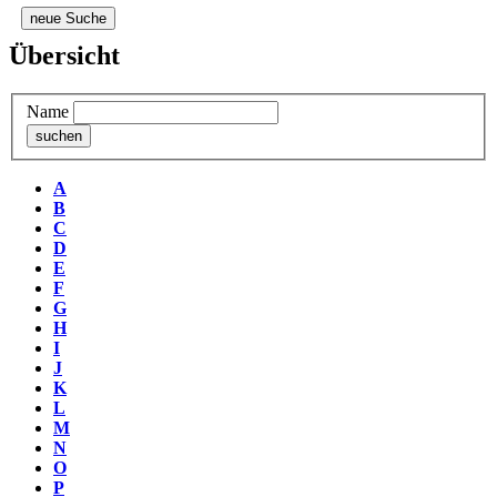
neue Suche
Übersicht
Name
A
B
C
D
E
F
G
H
I
J
K
L
M
N
O
P