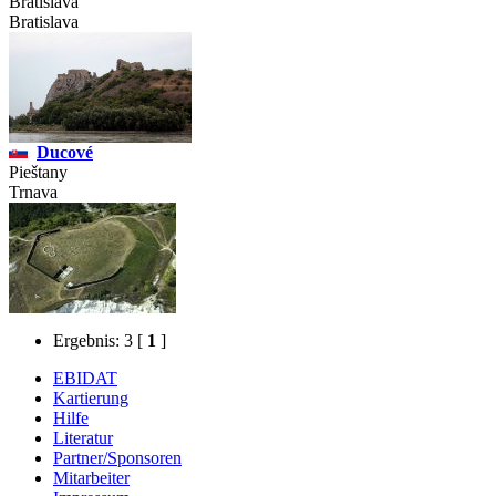
Bratislava
Bratislava
Ducové
Pieštany
Trnava
Ergebnis: 3
[
1
]
EBIDAT
Kartierung
Hilfe
Literatur
Partner/Sponsoren
Mitarbeiter