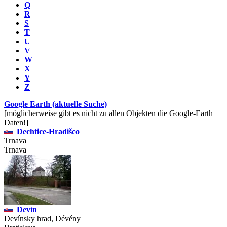
Q
R
S
T
U
V
W
X
Y
Z
Google Earth (aktuelle Suche)
[möglicherweise gibt es nicht zu allen Objekten die Google-Earth
Daten!]
Dechtice-Hradišco
Trnava
Trnava
Devín
Devínsky hrad, Dévény