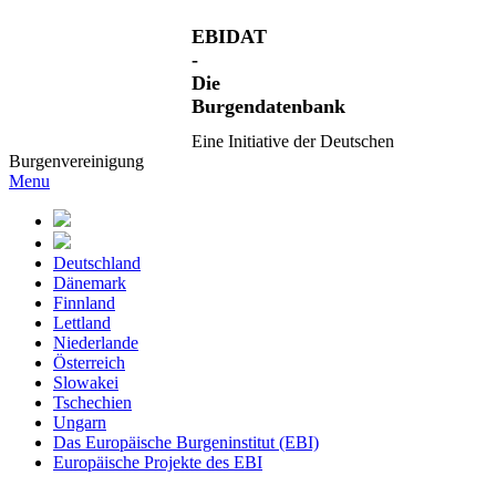
EBIDAT
-
Die
Burgendatenbank
Eine Initiative der Deutschen
Burgenvereinigung
Menu
Deutschland
Dänemark
Finnland
Lettland
Niederlande
Österreich
Slowakei
Tschechien
Ungarn
Das Europäische Burgeninstitut (EBI)
Europäische Projekte des EBI