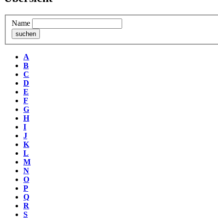
Name
A
B
C
D
E
F
G
H
I
J
K
L
M
N
O
P
Q
R
S