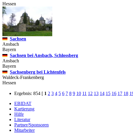
Hessen
Sachsen
Ansbach
Bayern
Sachsen bei Ansbach, Schlossberg
Ansbach
Bayern
Sachsenberg bei Lichtenfels
Waldeck-Frankenberg
Hessen
Ergebnis: 854
[
1
2
3
4
5
6
7
8
9
10
11
12
13
14
15
16
17
18
1
EBIDAT
Kartierung
Hilfe
Literatur
Partner/Sponsoren
Mitarbeiter