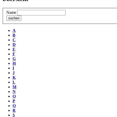
Name
A
B
C
D
E
F
G
H
I
J
K
L
M
N
O
P
Q
R
S