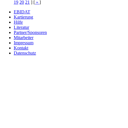
19
20
21
] [
»
]
EBIDAT
Kartierung
Hilfe
Literatur
Partner/Sponsoren
Mitarbeiter
Impressum
Kontakt
Datenschutz