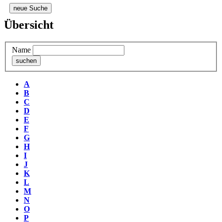
neue Suche
Übersicht
Name
A
B
C
D
E
F
G
H
I
J
K
L
M
N
O
P