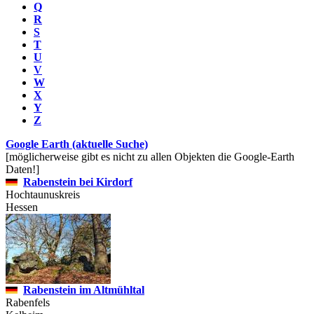
Q
R
S
T
U
V
W
X
Y
Z
Google Earth (aktuelle Suche)
[möglicherweise gibt es nicht zu allen Objekten die Google-Earth
Daten!]
Rabenstein bei Kirdorf
Hochtaunuskreis
Hessen
Rabenstein im Altmühltal
Rabenfels