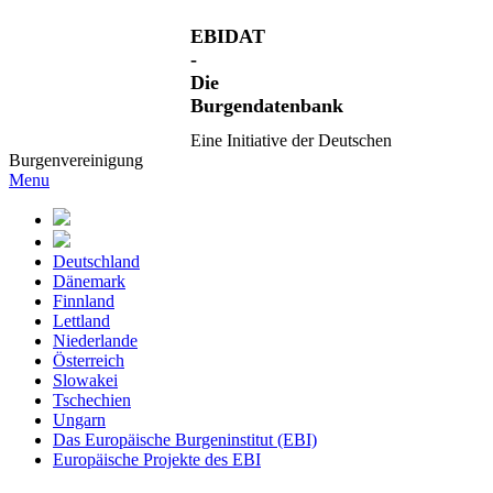
EBIDAT
-
Die
Burgendatenbank
Eine Initiative der Deutschen
Burgenvereinigung
Menu
Deutschland
Dänemark
Finnland
Lettland
Niederlande
Österreich
Slowakei
Tschechien
Ungarn
Das Europäische Burgeninstitut (EBI)
Europäische Projekte des EBI