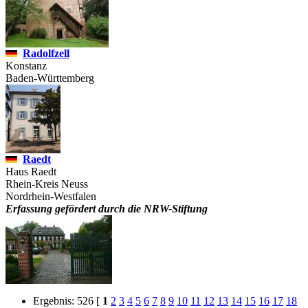
Radolfzell
Konstanz
Baden-Württemberg
Raedt
Haus Raedt
Rhein-Kreis Neuss
Nordrhein-Westfalen
Erfassung gefördert durch die NRW-Stiftung
Ergebnis: 526
[
1
2
3
4
5
6
7
8
9
10
11
12
13
14
15
16
17
18