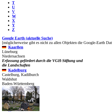
T
U
V
W
X
Y
Z
Google Earth (aktuelle Suche)
[möglicherweise gibt es nicht zu allen Objekten die Google-Earth Dat
Kaarßen
Lüneburg
Niedersachsen
Erfassung gefördert durch die VGH-Stiftung und
die Landschaften
Kadelburg
Castelburg, Kadilburch
Waldshut
Baden-Württemberg