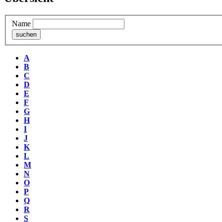
Name
A
B
C
D
E
F
G
H
I
J
K
L
M
N
O
P
Q
R
S