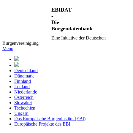
EBIDAT
-
Die
Burgendatenbank
Eine Initiative der Deutschen
Burgenvereinigung
Menu
Deutschland
Dänemark
Finnland
Lettland
Niederlande
Österreich
Slowakei
Tschechien
Ungarn
Das Europäische Burgeninstitut (EBI)
Europäische Projekte des EBI