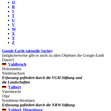
Q
R
S
T
U
V
W
X
Y
Z
Google Earth (aktuelle Suche)
[möglicherweise gibt es nicht zu allen Objekten die Google-Earth
Daten!]
Vahlbruch
Holzminden
Niedersachsen
Erfassung gefördert durch die VGH-Stiftung und
die Landschaften
Valbert
Varenbracht
Olpe
Nordrhein-Westfalen
Erfassung gefördert durch die NRW-Stiftung
Valdorf, Hünenburg