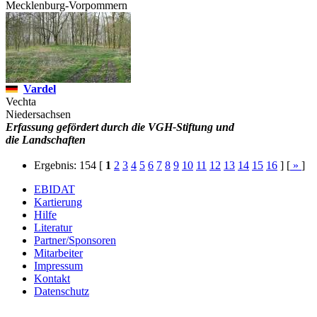
Mecklenburg-Vorpommern
Vardel
Vechta
Niedersachsen
Erfassung gefördert durch die VGH-Stiftung und
die Landschaften
Ergebnis: 154
[
1
2
3
4
5
6
7
8
9
10
11
12
13
14
15
16
] [
»
]
EBIDAT
Kartierung
Hilfe
Literatur
Partner/Sponsoren
Mitarbeiter
Impressum
Kontakt
Datenschutz