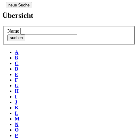
neue Suche
Übersicht
Name
A
B
C
D
E
F
G
H
I
J
K
L
M
N
O
P